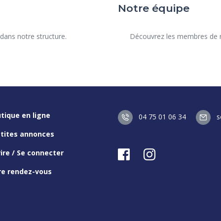
Notre équipe
      Découvrez les membres de notre équipe au service de la santé de votre animal.

tique en ligne
04 75 01 06 34
so
etites annonces
rire / Se connecter
re rendez-vous