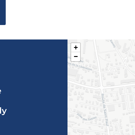
+
−
e
ly