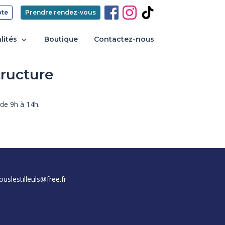
te
Prendre rendez-vous
lités
Boutique
Contactez-nous
tructure
de 9h à 14h.
uslestilleuls@free.fr